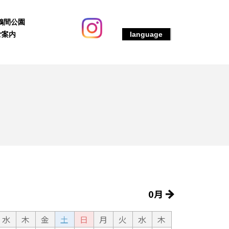
鶴間公園
ご案内
language
0月
水
木
金
土
日
月
火
水
木