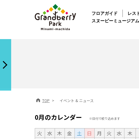
フロアガイド
レス
スヌーピーミュージア
TOP
イベント & ニュース
0月のカレンダー
※日付で絞り込めます
火
水
木
金
土
日
月
火
水
木