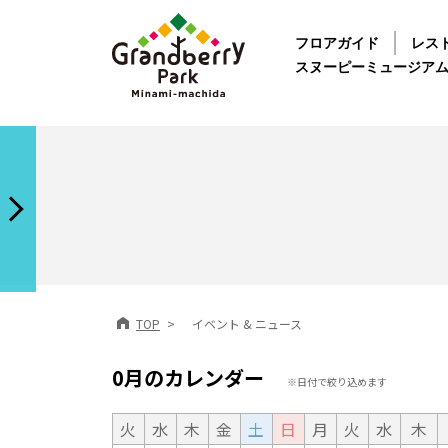
フロアガイド
レス
スヌーピーミュージア
TOP
イベント & ニュース
0月のカレンダー
※日付で絞り込めます
火
水
木
金
土
日
月
火
水
木