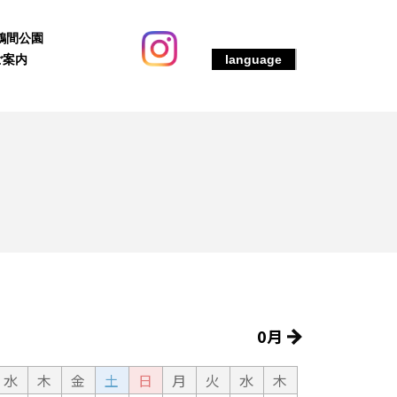
鶴間公園
ご案内
language
0月
水
木
金
土
日
月
火
水
木