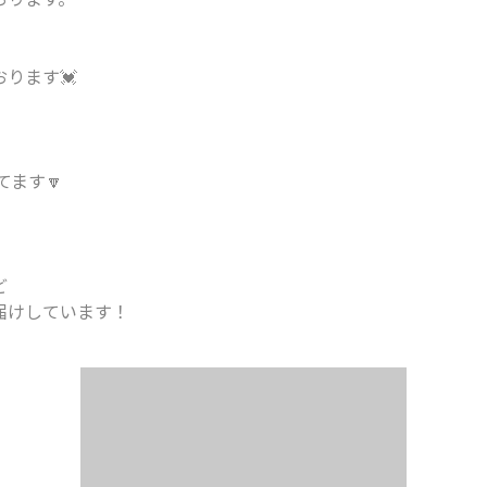
ります💓
ってます🔽
ど
届けしています！