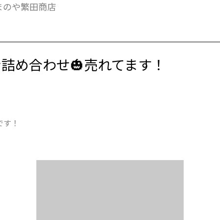
まのや繁田商店
詰め合わせ🎃売れてます！
です！