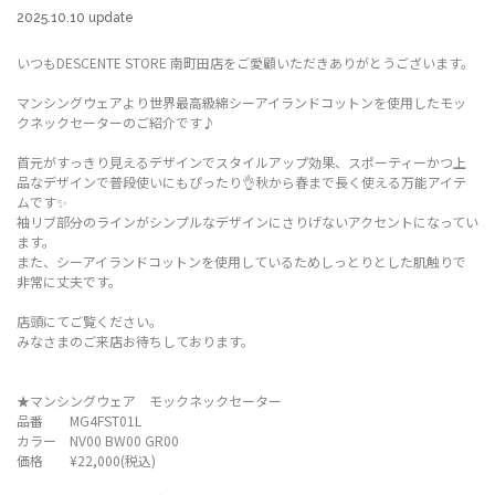
2025.10.10 update
いつもDESCENTE STORE 南町田店をご愛顧いただきありがとうございます。
マンシングウェアより世界最高級綿シーアイランドコットンを使用したモッ
クネックセーターのご紹介です♪
首元がすっきり見えるデザインでスタイルアップ効果、スポーティーかつ上
品なデザインで普段使いにもぴったり👌秋から春まで長く使える万能アイテ
ムです✨
袖リブ部分のラインがシンプルなデザインにさりげないアクセントになってい
ます。
また、シーアイランドコットンを使用しているためしっとりとした肌触りで
非常に丈夫です。
店頭にてご覧ください。
みなさまのご来店お待ちしております。
★マンシングウェア モックネックセーター
品番 MG4FST01L
カラー NV00 BW00 GR00
価格 ¥22,000(税込)