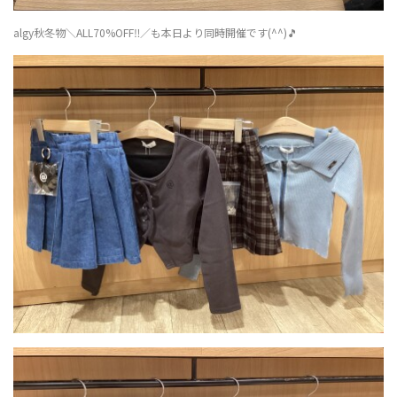
algy秋冬物＼ALL70%OFF‼︎／も本日より同時開催です(^^)🎵