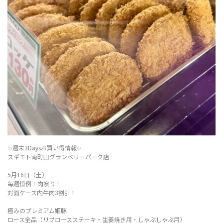
✨週末3Daysお買い得情報✨
スギモト南町田グランベリーパーク店
5月16日（土）
毎週恒例！肉祭り！
対面ケース内牛肉3割引！
極みのプレミアム姫豚
ロース全品（リブロースステーキ・生姜焼き用・しゃぶしゃぶ用）