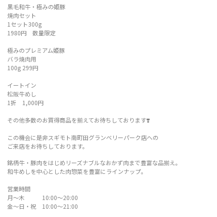
黒毛和牛・極みの姫豚
焼肉セット
1セット300g
1980円 数量限定
極みのプレミアム姫豚
バラ焼肉用
100g 299円
イートイン
松阪牛めし
1折 1,000円
その他多数のお買得商品を揃えてお待ちしております❣️
この機会に是非スギモト南町田グランベリーパーク店への
ご来店をお待ちしております。
銘柄牛・豚肉をはじめリーズナブルなおかず肉まで豊富な品揃え。
和牛めしを中心とした肉惣菜を豊富にラインナップ。
営業時間
月〜木 10:00～20:00
金〜日・祝 10:00〜21:00