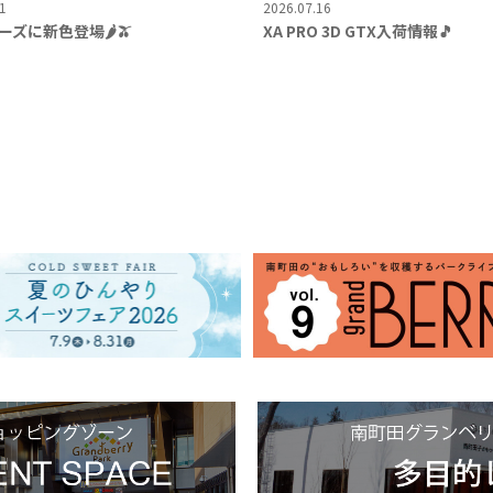
1
2026.07.16
ーズに新色登場🌶️🫒
XA PRO 3D GTX入荷情報🎵