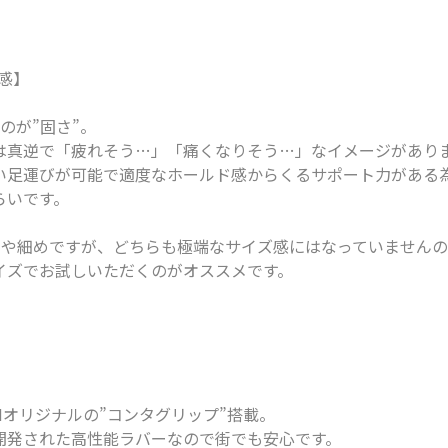
感】
のが”固さ”。
は真逆で「疲れそう…」「痛くなりそう…」なイメージがあり
い足運びが可能で適度なホールド感からくるサポート力がある
らいです。
REはやや細めですが、どちらも極端なサイズ感にはなっていません
イズでお試しいただくのがオススメです。
ONオリジナルの”コンタグリップ”搭載。
開発された高性能ラバーなので街でも安心です。