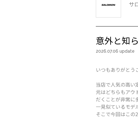
サ
意外と知
2026.07.06 update
いつもありがとう
当店で人気の高い定番モ
元はどちらもアウ
だくことが非常に
一見似ているモデ
そこで今回はこの