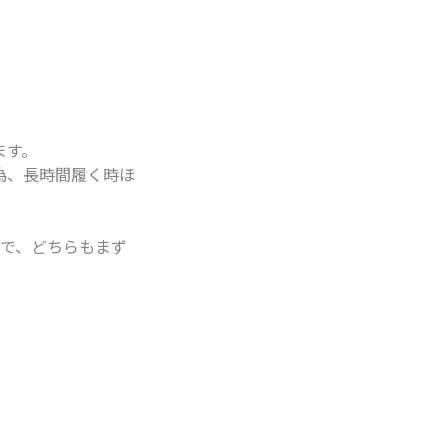
ます。
為、長時間履く時ほ
ので、どちらもまず