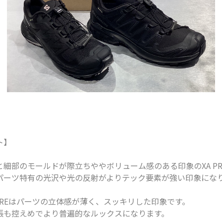
ト】
細部のモールドが際立ちややボリューム感のある印象のXA PR
パーツ特有の光沢や光の反射がよりテック要素が強い印象にな
NTUREはパーツの立体感が薄く、スッキリした印象です。
張も控えめでより普遍的なルックスになります。