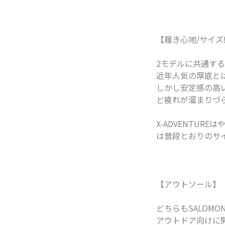
【履き心地/サイズ
2モデルに共通する
近年人気の厚底と
しかし安定感の高
ど疲れが溜まりづ
X-ADVENTU
は普段とおりのサ
【アウトソール】
どちらもSALOM
アウトドア向けに