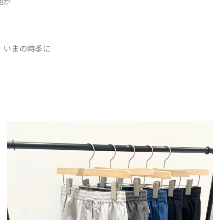
地が
、いまの時季に