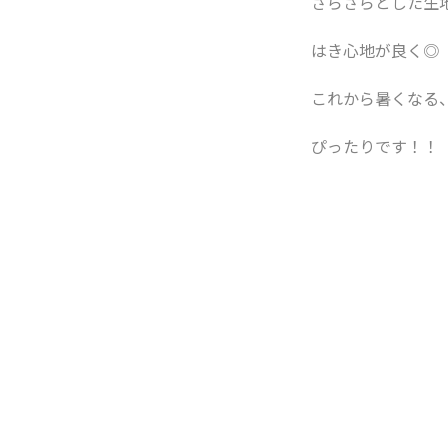
さらさらとした生
はき心地が良く◎
これから暑くなる
ぴったりです！！