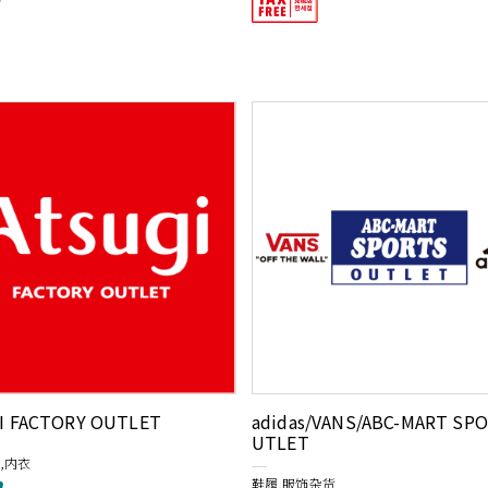
I FACTORY OUTLET
adidas/VANS/ABC-MART SP
UTLET
,内衣
鞋履,服饰杂货