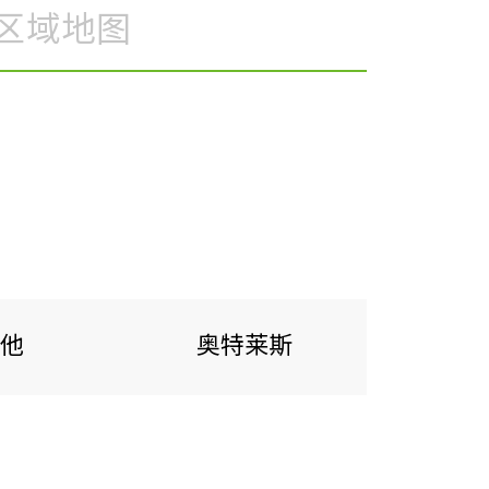
区域地图
他
奥特莱斯