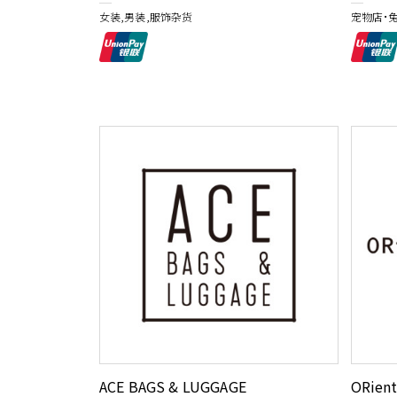
女装,男装,服饰杂货
宠物店・
ACE BAGS & LUGGAGE
ORient