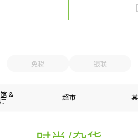
免税
银联
馆 &
超市
其
厅
时尚/杂货