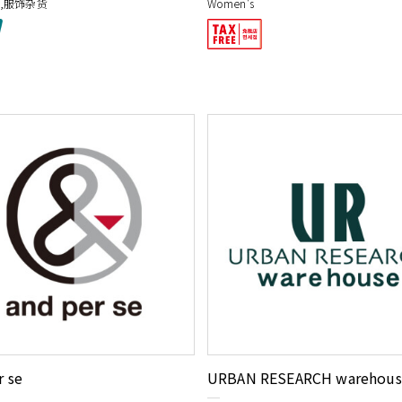
货,服饰杂货
Women's
r se
URBAN RESEARCH warehous