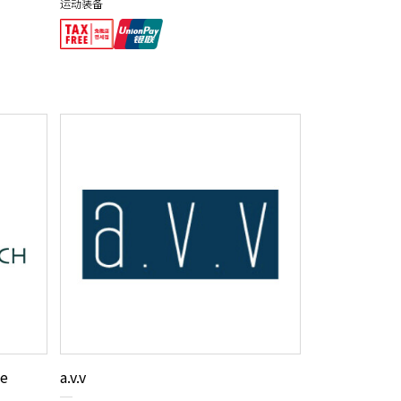
运动装备
e
a.v.v