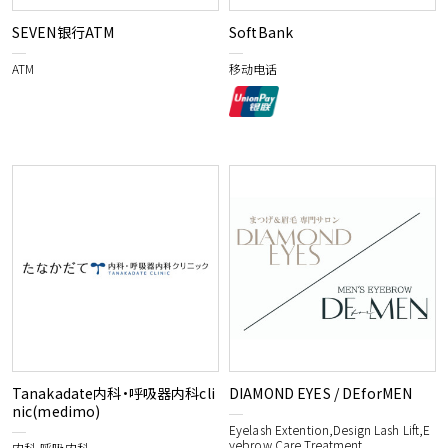
SEVEN银行ATM
SoftBank
ATM
移动电话
Tanakadate内科・呼吸器内科cli
DIAMOND EYES / DEforMEN
nic(medimo)
Eyelash Extention,Design Lash Lift,E
yebrow Care Treatment
内科,呼吸内科