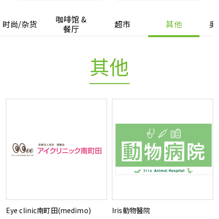
咖啡馆 &
Language
时尚/杂货
超市
其他
奥
餐厅
English
其他
简体中文
繁體中文
한국어
Japanese
Eye clinic南町田(medimo)
Iris動物醫院