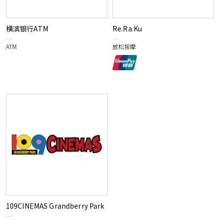
横滨银行ATM
Re.Ra.Ku
ATM
放松按摩
109CINEMAS Grandberry Park