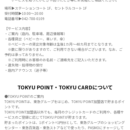
〉外貨両替機
場所▶ステーションコート 1F、セントラルコート 1F
受付時間▶10:00～20:00
〉証明写真機
電話番号▶
042-788-0109
〉多機能トイレ
【サービス内容】
・ご案内（店内、駐車場、周辺情報等）
〉女性用へアアイロン レンタルサービス
・各種貸出（ベビーカー、車いす、傘）
※ベビーカーの貸出対象年齢は生後1カ月～48カ月までとなります。
〉ペットルール・ペットトイレ
※数に限りがありますので、ご利用できない場合がございます。なお、ご
〉ベビールーム
予約は承っておりません。
※ご利用時にお客様のお名前・ご連絡先をご記入いただきます。
〉コインロッカー
・遺失物・拾得物の受付
・店内アナウンス（迷子等）
〉冷蔵ロッカー
〉commonスポット
TOKYU POINT・TOKYU CARDについて
〉カーシェア（タイムズカー）
●TOKYU POINTのご案内
〉駐車場定期券
TOKYU POINTは、東急グループをはじめ、TOKYU POINT加盟店で貯まるポイ
ントです。
〉無料Wi-Fi
TOKYU POINT加盟店以外でも、毎月のクレジットカードのご利用や、各種サ
ービスのご登録に応じてTOKYU POINTが貯まります。
〉遺失物・拾得物のご案内
貯まったポイントは、1ポイント=1円分として、東急グループのショッピング
センター・東急百貨店・東急ストアなどで使ったり、PASMOにチャージして