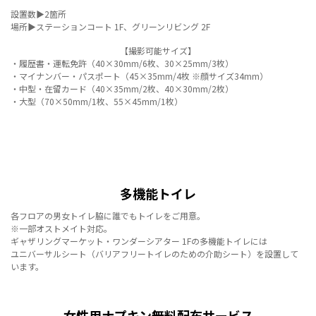
設置数▶2箇所
場所▶ステーションコート 1F、グリーンリビング 2F
【撮影可能サイズ】
・履歴書・運転免許（40×30mm/6枚、30×25mm/3枚）
・マイナンバー・パスポート（45×35mm/4枚 ※顔サイズ34mm）
・中型・在留カード（40×35mm/2枚、40×30mm/2枚）
・大型（70×50mm/1枚、55×45mm/1枚）
多機能トイレ
各フロアの男女トイレ脇に誰でもトイレをご用意。
※一部オストメイト対応。
ギャザリングマーケット・ワンダーシアター 1Fの多機能トイレには
ユニバーサルシート（バリアフリートイレのための介助シート）を設置して
います。
女性用ナプキン無料配布サービス