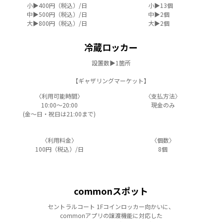
小▶400円（税込）/日
小▶13個
中▶500円（税込）/日
中▶2個
大▶800円（税込）/日
大▶2個
冷蔵ロッカー
設置数▶1箇所
【ギャザリングマーケット】
〈利用可能時間〉
〈支払方法〉
10:00～20:00
現金のみ
(金～日・祝日は21:00まで)
〈利用料金〉
〈個数〉
100円（税込）/日
8個
commonスポット
セントラルコート 1Fコインロッカー向かいに、
commonアプリの譲渡機能に対応した