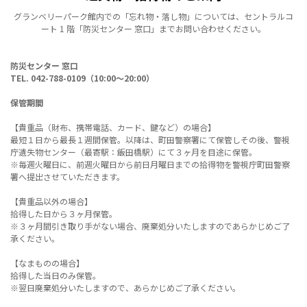
グランベリーパーク館内での「忘れ物・落し物」については、セントラルコ
ート 1 階「防災センター 窓口」までお問い合わせください。
防災センター 窓口
TEL. 042-788-0109（10:00～20:00）
保管期間
【貴重品（財布、携帯電話、カード、鍵など）の場合】
最短１日から最長１週間保管。以降は、町田警察署にて保管しその後、警視
庁遺失物センター（最寄駅：飯田橋駅）にて３ヶ月を目途に保管。
※毎週火曜日に、前週火曜日から前日月曜日までの拾得物を警視庁町田警察
署へ提出させていただきます。
【貴重品以外の場合】
拾得した日から３ヶ月保管。
※３ヶ月間引き取り手がない場合、廃棄処分いたしますのであらかじめご了
承ください。
【なまものの場合】
拾得した当日のみ保管。
※翌日廃棄処分いたしますので、あらかじめご了承ください。