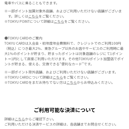
電車やバスに乗ることもできます。
※一部ポイント加算対象外店舗、およびご利用いただけない店舗がございま
す。詳しくは
こちら
をご覧ください。
※TOKYU POINTについて詳細は
こちら
をご覧ください。
●TOKYU CARDのご案内
TOKYU CARDは入会金・初年度年会費無料で、クレジットでのご利用100円
（税込）につき最大2％、東急グループ以外のお店やサービスのご利用時に最
大1％のポイントが貯まり、貯まったポイントは対象店舗のレジにて1ポイン
ト＝1円として直接ご利用いただけます。その他TOKYUポイント加盟店でポイ
ントが貯まる、使える、交換できる“便利なカード”です。
※一部ポイント除外店舗、およびご利用いただけない店舗がございます。
※TOKYU CARDについて詳細は
こちら
をご覧ください。
※TOKYU CARDをまだお持ちでない方は
こちら
からお申込みください。
ご利用可能な決済について
詳細は
こちら
からご確認下さい。
ご利用いただける決済サービスの詳細は、各店舗までお問合せください。