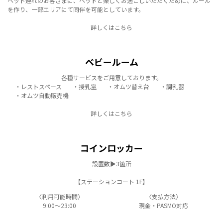
ペット連れのお客さまに、ペットと楽しくお過ごしいただくために、ルール
を作り、一部エリアにて同伴を可能としています。
詳しくはこちら
ベビールーム
各種サービスをご用意しております。
・レストスペース
・授乳室
・オムツ替え台
・調乳器
・オムツ自動販売機
詳しくはこちら
コインロッカー
設置数▶3箇所
【ステーションコート 1F】
〈利用可能時間〉
〈支払方法〉
9:00～23:00
現金・PASMO対応