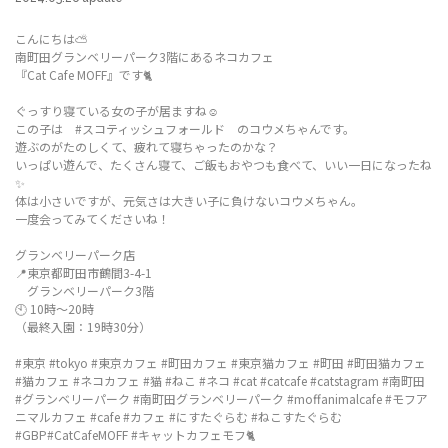
こんにちは⛅️
南町田グランベリーパーク3階にあるネコカフェ
『Cat Cafe MOFF』です🐈
ぐっすり寝ている女の子が居ますね☺️
この子は #スコティッシュフォールド のコウメちゃんです。
遊ぶのがたのしくて、疲れて寝ちゃったのかな？
いっぱい遊んで、たくさん寝て、ご飯もおやつも食べて、いい一日になったね
✨
体は小さいですが、元気さは大きい子に負けないコウメちゃん。
一度会ってみてくださいね！
グランベリーパーク店
📍東京都町田市鶴間3-4-1
グランベリーパーク3階
🕙 10時～20時
（最終入園：19時30分）
#東京 #tokyo #東京カフェ #町田カフェ #東京猫カフェ #町田 #町田猫カフェ
#猫カフェ #ネコカフェ #猫 #ねこ #ネコ #cat #catcafe #catstagram #南町田
#グランベリーパーク #南町田グランベリーパーク #moffanimalcafe #モフア
ニマルカフェ #cafe #カフェ #にすたぐらむ #ねこすたぐらむ
#GBP#CatCafeMOFF #キャットカフェモフ🐈