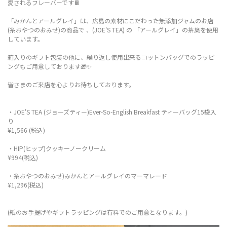
愛されるフレーバーです🍫
「みかんとアールグレイ」は、広島の素材にこだわった無添加ジャムのお店
(糸おやつのおみせ)の商品で 、(JOE'S TEA) の 「アールグレイ」の茶葉を使用
しています。
箱入りのギフト包装の他に、繰り返し使用出来るコットンバッグでのラッピ
ングもご用意しております🎁✨
皆さまのご来店を心よりお待ちしております。
・JOE'S TEA (ジョーズティー)Ever-So-English Breakfast ティーバッグ15袋入
り
¥1,566 (税込)
・HIP(ヒップ)クッキーノークリーム
¥994(税込)
・糸おやつのおみせ)みかんとアールグレイのマーマレード
¥1,296(税込)
(紙のお手提げやギフトラッピングは有料でのご用意となります。)