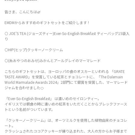
皆さま、こんにちは🌿
EMDMからおすすめのギフトセットをご紹介します！
⚪ JOE'S TEA (ジョーズティー)Ever-So-English Breakfast ティーバッグ15袋入
り
⚪HIP(ヒップ)クッキーノークリーム
⚪(糸おやつのおみせ)みかんとアールグレイのマーマレード
こちらのギフトセットは、ヨーロッパの食のオスカーといわれる 「GRATE
TASTE AWARD」を受賞している紅茶とチョコレートに、「The Dalemain
World Marmalade Awards 2024」2部門にて銀賞を受賞した、マーマレード
ジャムを合わせました🍊
「Ever-So-English Breakfast」 は濃いめのセイロンティー。
イギリスでは朝食の時に濃いめの紅茶をいただくことからブレックファース
トという名前がついています。
「クッキーノークリーム」は、オーツミルクを使用した植物由来のチョコレ
ート。
クラッシュされたココアクッキーが練り込まれた、大人の方からお子様まで