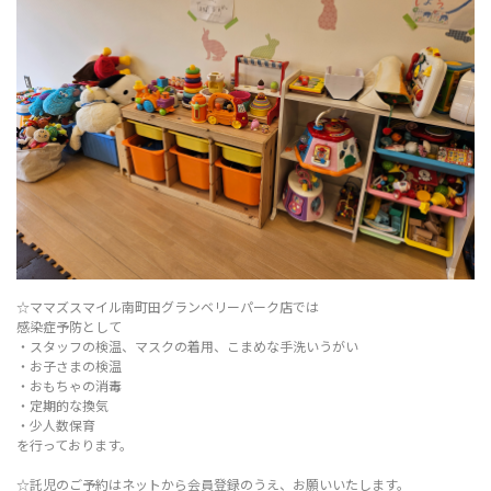
☆ママズスマイル南町田グランベリーパーク店では
感染症予防として
・スタッフの検温、マスクの着用、こまめな手洗いうがい
・お子さまの検温
・おもちゃの消毒
・定期的な換気
・少人数保育
を行っております。
☆託児のご予約はネットから会員登録のうえ、お願いいたします。