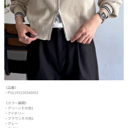
《品番》
・PGL1052205A0003
《カラー展開》
・グリーンその他1
・アイボリー
・ブラウンその他1
・グレー