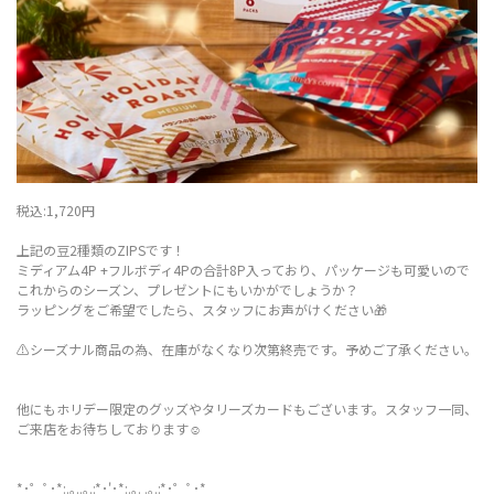
税込:1,720円
上記の豆2種類のZIPSです！
ミディアム4P +フルボディ4Pの合計8P入っており、パッケージも可愛いので
これからのシーズン、プレゼントにもいかがでしょうか？
ラッピングをご希望でしたら、スタッフにお声がけください🎁
⚠︎シーズナル商品の為、在庫がなくなり次第終売です。予めご了承ください。
他にもホリデー限定のグッズやタリーズカードもございます。スタッフ一同、
ご来店をお待ちしております☺️
*･゜ﾟ･*:.｡..｡.:*･'･*:.｡. .｡.:*･゜ﾟ･*