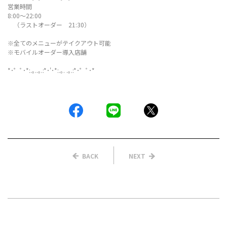
営業時間
8:00〜22:00
（ラストオーダー 21:30）
※全てのメニューがテイクアウト可能
※モバイルオーダー導入店舗
*･゜ﾟ･*:.｡..｡.:*･'･*:.｡. .｡.:*･゜ﾟ･*
BACK
NEXT