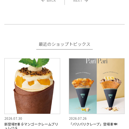
BACK
NEXT
最近のショップトピックス
2026.07.30
2026.07.26
新登場❣️🍫🥭マンゴークレームブリ
「パリパリクレープ」登場🍫🍽️
ュレ⁉️🥭