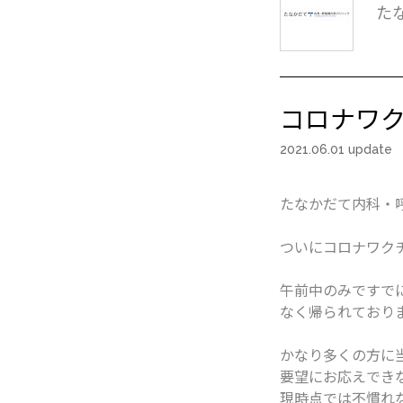
た
コロナワ
2021.06.01 update
たなかだて内科・
ついにコロナワク
午前中のみですで
なく帰られており
かなり多くの方に
要望にお応えでき
現時点では不慣れ