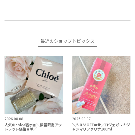
最近のショップトピックス
2026.08.08
2026.08.07
人気のchloē香水🎀＼数量限定アウ
＼５０％OFF👑💗／ロジェガレ💄ジ
トレット価格💄💗／
ャンマリファリナ100ml