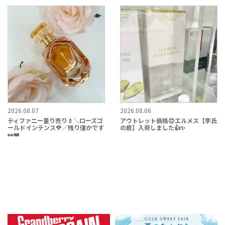
2026.08.07
2026.08.06
ティファニー量り売り💄＼ローズゴ
アウトレット価格😊エルメス【李氏
ールドインテンス🌹／残り僅かです
の庭】入荷しました👍✨
👀👑