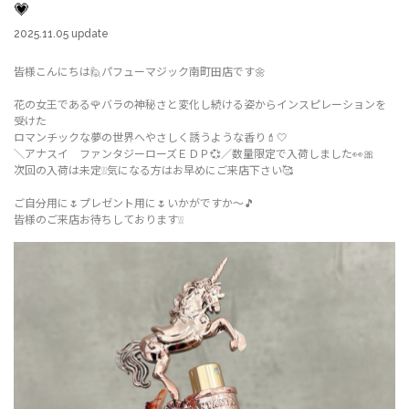
💗
2025.11.05 update
皆様こんにちは🙋パフューマジック南町田店です🌼
花の女王である🌹バラの神秘さと変化し続ける姿からインスピレーションを
受けた
ロマンチックな夢の世界へやさしく誘うような香り💄🤍
＼アナスイ ファンタジーローズＥＤＰ💞／数量限定で入荷しました👀🎀
次回の入荷は未定❕❕気になる方はお早めにご来店下さい🥰
ご自分用に🌷プレゼント用に🌷いかがですか～🎵
皆様のご来店お待ちしております❕❕